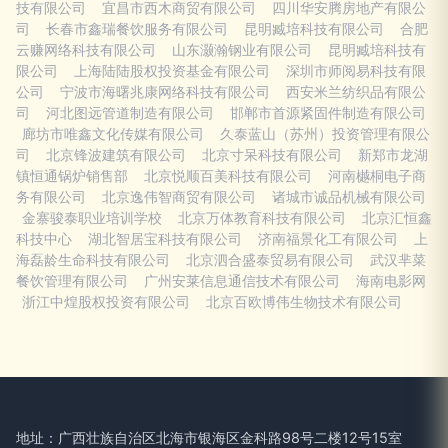
技有限公司
宜昌市西木商贸有限公司
四川华安腾房地产有限公
司
长春市鑫瑞餐饮服务有限公司
昆明臧培科技有限公司
合肥
云赚网络科技有限公司
山东灏瀚钢业有限公司
昆明臧培科技有
限公司
上海陆陆股权投资基金有限公司
深圳市师阅易科技有限
公司
宁波市海曙兆康网络科技有限公司
西安米兰纺织品有限公
司
河北图远管道制造有限公司
邯郸市首源紧固件制造有限公司
廊坊市唯鑫文化传媒有限公司
久泰蓝山（苏州）投资管理有限公
司
北京锋波建筑有限公司
北京寸呆科技有限公司
新郑市龙湖
镇恒通锅炉销售部
北京悦顺百美科技有限公司
河南樾桐电子商
务有限公司
北京逸伟智商贸有限公司
诸城市诚品机械有限公司
金寨骏泰职业培训学校
北京万体教育科技有限公司
北京汇恒鑫
科技中心
湖北智居宝科技有限公司
济南福景化工有限公司
上
海磊龄生命科技有限公司
北京泗合盛泰贸易有限公司
武汉芈菜
餐饮管理有限公司
广州安莱信息通信技术有限公司
海南电影网
浙江中煌股权投资有限公司
北京百欧博伟生物技术有限公司
地址：广西壮族自治区北海市银海区金科路98号二楼12号15室