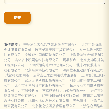
友情链接：
宁波迪兰素尔活动策划服务有限公司
北京前途无量
会计服务有限公司
陕西吴嘉宁嘎百货有限公司
杭州咕哩网络科
技有限公司
宁波鄞州国康医院有限公司
上海天鋆资产管理有限
公司
吉林省中凯网络科技有限公司
周易算命
北京允坤浩建筑
工程有限公司
上海胜翔房地产经纪有限公司
北京桦夏景建筑工
程有限公司
北京翔佩科技有限公司
海南盈趣互动娱乐有限公司
成都梧迪雨网络
云霄县圣之杰网络技术服务部
上海君创信息科
技有限公司
武汉蓝星科技股份有限公司
河南山推科技重工有限
公司
太仓市英博教育咨询服务有限公司
扬州麦动力网络科技有
限公司
北京耘转科技
南京梦鑫航人力资源有限公司
天门市妙
应堂健康产业有限公司
辽宁微时光科技有限公司
苏州高风智慧
数据有限公司
杭州焕旭信息技术有限公司
天气预报
上海尼诗
翔商贸有限公司
北京花之筑酒店管理有限公司
长沙修心网络科